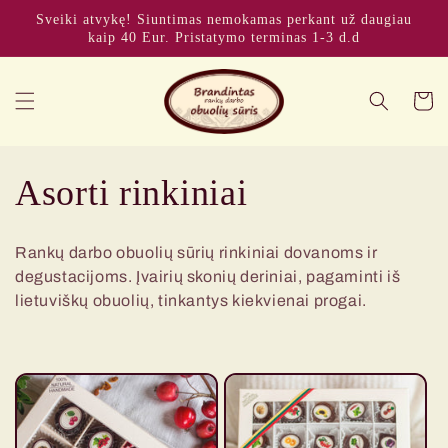
Eiti į
Sveiki atvykę! Siuntimas nemokamas perkant už daugiau
turinį
kaip 40 Eur. Pristatymo terminas 1-3 d.d
Krepšeli
K
Asorti rinkiniai
o
Rankų darbo obuolių sūrių rinkiniai dovanoms ir
l
degustacijoms. Įvairių skonių deriniai, pagaminti iš
lietuviškų obuolių, tinkantys kiekvienai progai.
e
k
c