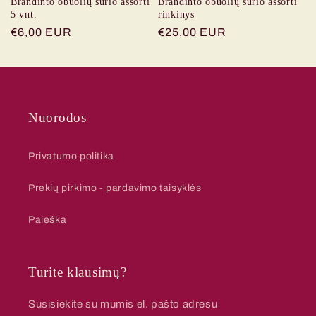
Brandinto obuolių sūrio assorti
Brandinto obuolių sūrio assorti
5 vnt.
rinkinys
Įprasta
€6,00 EUR
Įprasta
€25,00 EUR
kaina
kaina
Nuorodos
Privatumo politika
Prekių pirkimo - pardavimo taisyklės
Paieška
Turite klausimų?
Susisiekite su mumis el. pašto adresu