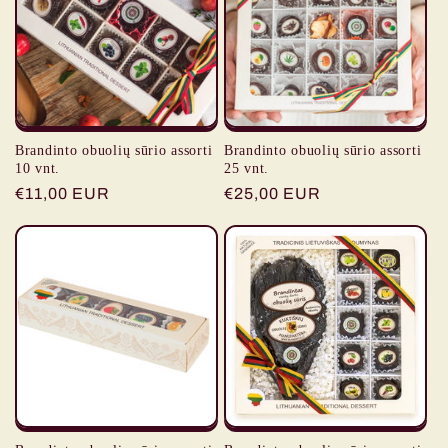
i
j
a
:
Brandinto obuolių sūrio assorti
Brandinto obuolių sūrio assorti
10 vnt.
25 vnt.
Įprasta
€11,00 EUR
Įprasta
€25,00 EUR
kaina
kaina