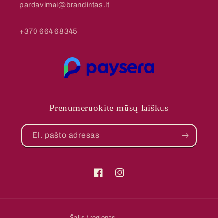
pardavimai@brandintas.lt
+370 664 68345
Prenumeruokite mūsų laiškus
El. pašto adresas
„Facebook“
„Instagram“
Šalis / regionas